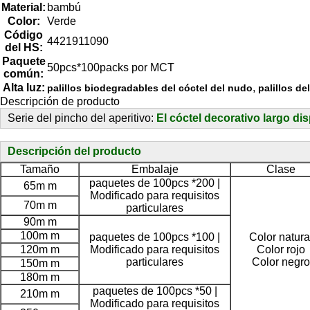
Material:
bambú
Color:
Verde
Código
4421911090
del HS:
Paquete
50pcs*100packs por MCT
común:
Alta luz:
,
palillos biodegradables del cóctel del nudo
palillos de
Descripción de producto
Serie del pincho del aperitivo:
El cóctel decorativo largo d
Descripción del producto
Tamaño
Embalaje
Clase
paquetes de 100pcs *200 |
65m m
Modificado para requisitos
70m m
particulares
90m m
100m m
paquetes de 100pcs *100 |
Color natura
120m m
Modificado para requisitos
Color rojo
particulares
Color negro
150m m
180m m
paquetes de 100pcs *50 |
210m m
Modificado para requisitos