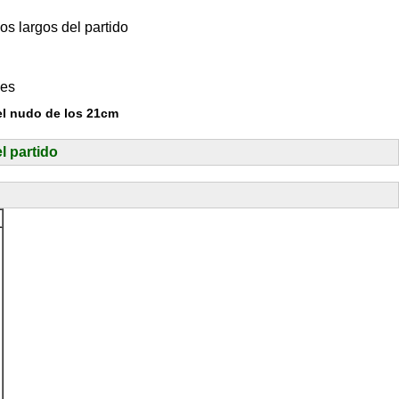
os largos del partido
les
el nudo de los 21cm
l partido