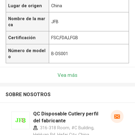
Lugar de origen
China
Nombre de la mar
JFB
ca
Certificación
FSC,FDA,LFGB
Número de model
B-DS001
o
Vea más
SOBRE NOSOTROS
QC Disposable Cutlery perfil
del fabricante
316-318 Room, #C Building,
HeHuan Rd, Hefei City, China