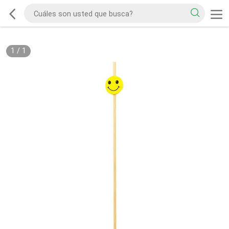
1
/
1