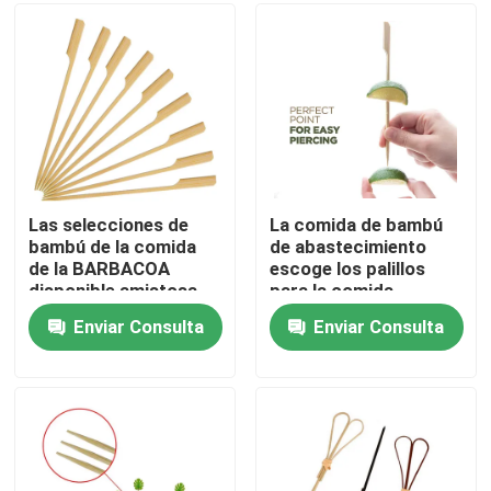
Productos
Utensilios de madera disponibles
Cubiertos de bambú disponibles
Las selecciones de
La comida de bambú
bambú de la comida
de abastecimiento
de la BARBACOA
escoge los palillos
Cubiertos abonablees
disponible amistosa
para la comida
de Eco ensartan 12
100pcs de la
Enviar Consulta
Enviar Consulta
pulgadas
barbacoa
Pinchos de bambú
Selecciones de bambú de la comida
Palillos de la agitación del café