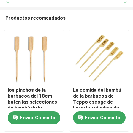
Productos recomendados
los pinchos de la
La comida del bambú
Inicio
barbacoa del 18cm
de la barbacoa de
baten las selecciones
Teppo escoge de
de bambú de la
largo los pinchos de
Sobre nosotros
comida para las
madera con el
Enviar Consulta
Enviar Consulta
fuentes del partido de
logotipo modificado
la BARBACOA del
para requisitos
Contactos
cóctel
particulares