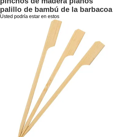
pinchos de madera planos
palillo de bambú de la barbacoa
Usted podría estar en estos
1
2
Póngase en contacto con nosotros
Persona de Contactar Ahora:
fiona
Número de teléfono:
+8617318546750
WhatsApp:
+8618712033610
Incorpore su mensaje