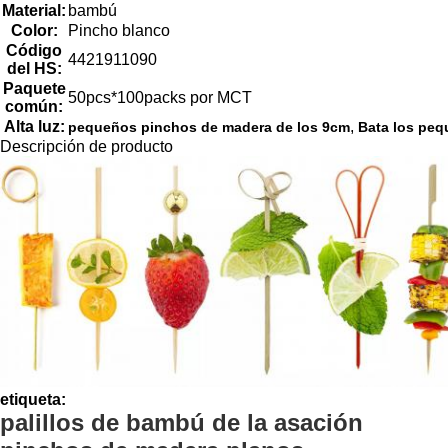
Material:
bambú
Color:
Pincho blanco
Código
4421911090
del HS:
Paquete
50pcs*100packs por MCT
común:
Alta luz:
,
pequeños pinchos de madera de los 9cm
Bata los pe
Descripción de producto
etiqueta:
palillos de bambú de la asación