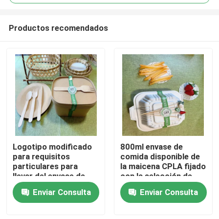
Productos recomendados
Logotipo modificado
800ml envase de
Inicio
para requisitos
comida disponible de
particulares para
la maicena CPLA fijado
llevar del envase de
con la selección de
Sobre nosotros
comida de la caja de
bambú modificada
Enviar Consulta
Enviar Consulta
papel de Kraft de la
para requisitos
caja del rectángulo
particulares en tienda
disponible de 17 cm
de alimentación para
Contactos