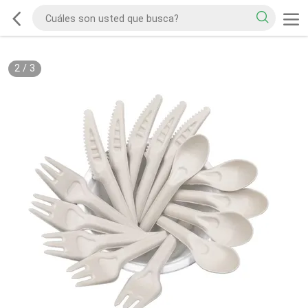
2
/
3