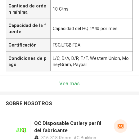
Cantidad de orde
10 Ctns
n mínima
Capacidad de la f
Capacidad del HQ 1*40 por mes
uente
Certificación
FSC,LFGB,FDA
Condiciones de p
L/C, D/A, D/P, T/T, Western Union, Mo
ago
neyGram, Paypal
Vea más
SOBRE NOSOTROS
QC Disposable Cutlery perfil
del fabricante
316-318 Room, #C Building,