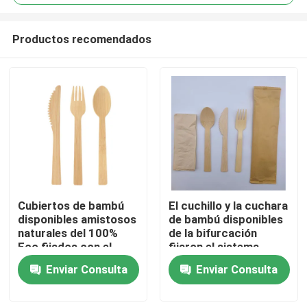
Productos recomendados
Cubiertos de bambú
El cuchillo y la cuchara
Inicio
disponibles amistosos
de bambú disponibles
naturales del 100%
de la bifurcación
Eco fijados con el
fijaron el sistema
Sobre nosotros
bolso de la bolsa
degradable de los
Enviar Consulta
Enviar Consulta
cubiertos de
Induividual
Contactos