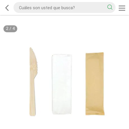
2
/
4