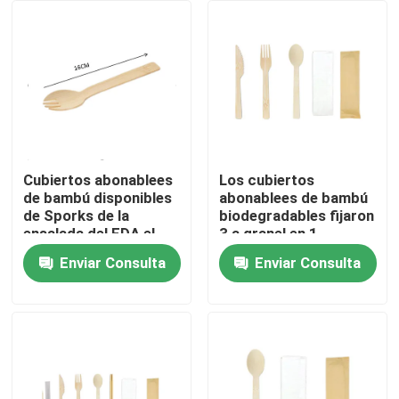
Productos
Utensilios de madera disponibles
Cubiertos de bambú disponibles
Cubiertos abonablees
Los cubiertos
de bambú disponibles
abonablees de bambú
de Sporks de la
biodegradables fijaron
Cubiertos abonablees
ensalada del FDA el
3 a granel en 1
16cm para acampar
Enviar Consulta
Enviar Consulta
Pinchos de bambú
Selecciones de bambú de la comida
Palillos de la agitación del café