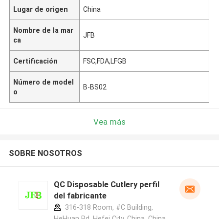
Lugar de origen
China
Nombre de la mar
JFB
ca
Certificación
FSC,FDA,LFGB
Número de model
B-BS02
o
Vea más
SOBRE NOSOTROS
QC Disposable Cutlery perfil
del fabricante
316-318 Room, #C Building,
HeHuan Rd, Hefei City, China ,China