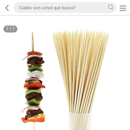
1
/
1